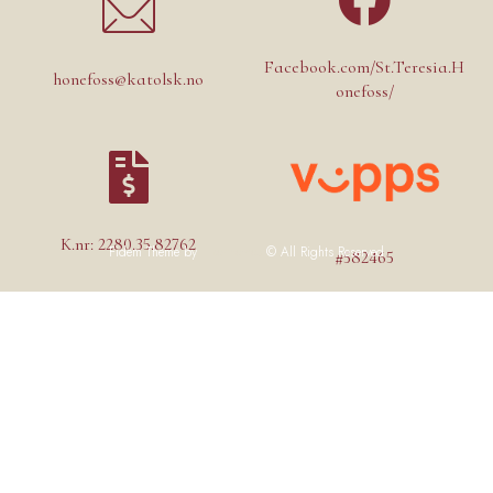
Facebook.com/St.Teresia.H
honefoss@katolsk.no
onefoss/
K.nr: 2280.35.82762
Fidem Theme by
Like-themes
© All Rights Reserved
#582465