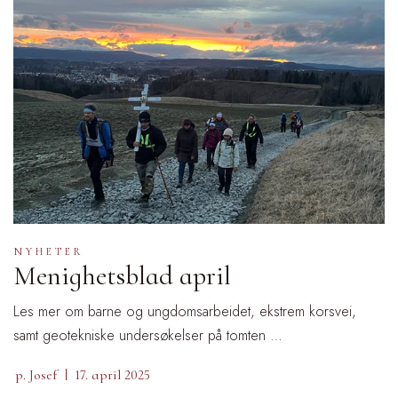
NYHETER
Menighetsblad april
Les mer om barne og ungdomsarbeidet, ekstrem korsvei,
samt geotekniske undersøkelser på tomten …
p. Josef
17. april 2025