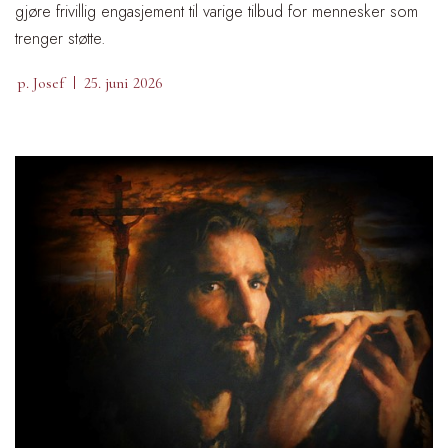
gjøre frivillig engasjement til varige tilbud for mennesker som
trenger støtte.
p. Josef
25. juni 2026