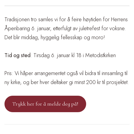
Tradisjonen tro samles vi for å feire høytiden for Herrens
Åpenbaring 6. januar, etterfulgt av juletrefest for voksne.
Det blir middag, hyggelig fellesskap og moro!
Tid og sted
: Tirsdag 6. januar kl 18 i Metodistkirken
Pris: Vi håper arrangementet også vil bidra til innsamling til
ny kirke, og ber hver deltaker gi minst 200 kr til prosjektet.
Trykk her for å melde deg på!