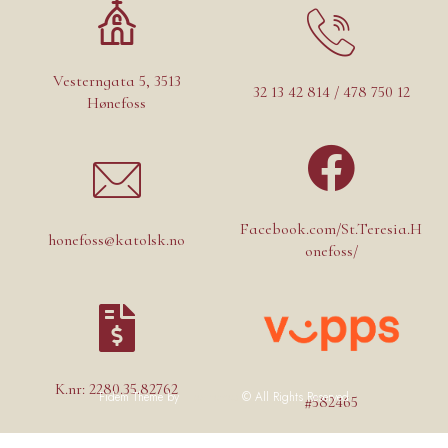
Vesterngata 5, 3513
32 13 42 814 / 478 750 12
Hønefoss
Facebook.com/St.Teresia.H
honefoss@katolsk.no
onefoss/
K.nr: 2280.35.82762
Fidem Theme by
Like-themes
© All Rights Reserved
#582465