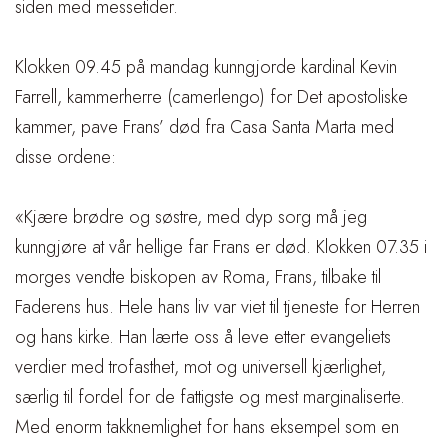
siden med messetider
.
Klokken 09.45 på mandag kunngjorde kardinal Kevin
Farrell, kammerherre (camerlengo) for Det apostoliske
kammer, pave Frans’ død fra Casa Santa Marta med
disse ordene:
«Kjære brødre og søstre, med dyp sorg må jeg
kunngjøre at vår hellige far Frans er død. Klokken 07.35 i
morges vendte biskopen
av Roma, Frans, tilbake til
Faderens hus. Hele hans liv var viet til tjeneste for Herren
og hans kirke. Han lærte oss å leve etter evangeliets
verdier med trofasthet, mot og universell kjærlighet,
særlig til fordel for de fattigste og mest marginaliserte.
Med enorm takknemlighet for hans eksempel som en