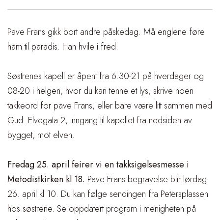
Pave Frans gikk bort andre påskedag. Må englene føre
ham til paradis. Han hvile i fred.
Søstrenes kapell er åpent fra 6.30-21 på hverdager og
08-20 i helgen, hvor du kan tenne et lys, skrive noen
takkeord for pave Frans, eller bare være litt sammen med
Gud. Elvegata 2, inngang til kapellet fra nedsiden av
bygget, mot elven.
Fredag 25. april feirer vi en takksigelsesmesse i
Metodistkirken kl 18.
Pave Frans begravelse blir lørdag
26. april kl 10. Du kan følge sendingen fra Petersplassen
hos søstrene.
Se oppdatert program i menigheten på