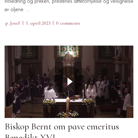
innledning og preken, prestenes løftefornyelse og velsignelse
av oljene. …
p. Josef
5. april 2023
0 comments
Biskop Bernt om pave emeritus
Benedikt XVI