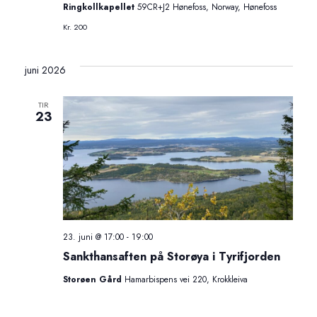
Ringkollkapellet
59CR+J2 Hønefoss, Norway, Hønefoss
Kr. 200
juni 2026
TIR
23
23. juni @ 17:00
-
19:00
Sankthansaften på Storøya i Tyrifjorden
Storøen Gård
Hamarbispens vei 220, Krokkleiva