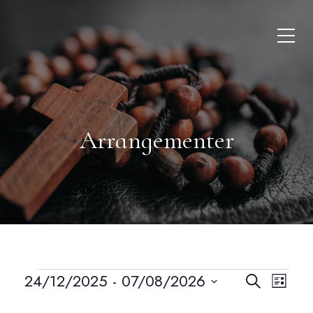
Arrangementer
24/12/2025
 - 
07/08/2026
A
A
Søk
Liste
Velg