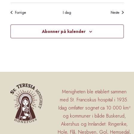
Arrangementer
Arrangem
Forrige
I dag
Neste
Abonner på kalender
Menigheten ble etablert sammen
med St. Franciskus hospital i 1935.
Idag omfatter sognet ca 10 000 km²
og kommuner i både Buskerud,
Akershus og Innlandet: Ringerike,
Hole, Flå, Nesbyen, Gol, Hemsedal,