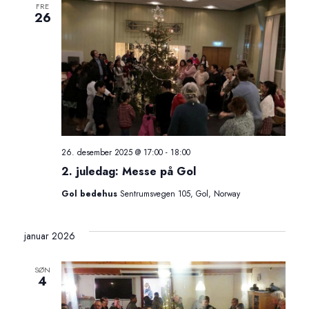
FRE
26
t
i
o
n
26. desember 2025 @ 17:00
-
18:00
2. juledag: Messe på Gol
Gol bedehus
Sentrumsvegen 105, Gol, Norway
januar 2026
SØN
4