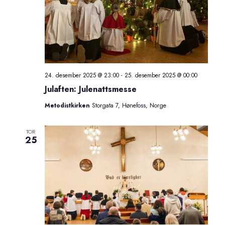
V
r
i
S
e
e
a
w
24. desember 2025 @ 23:00
-
25. desember 2025 @ 00:00
Julaften: Julenattsmesse
r
s
Metodistkirken
Storgata 7, Hønefoss, Norge
c
N
TOR
h
25
a
a
v
n
i
d
g