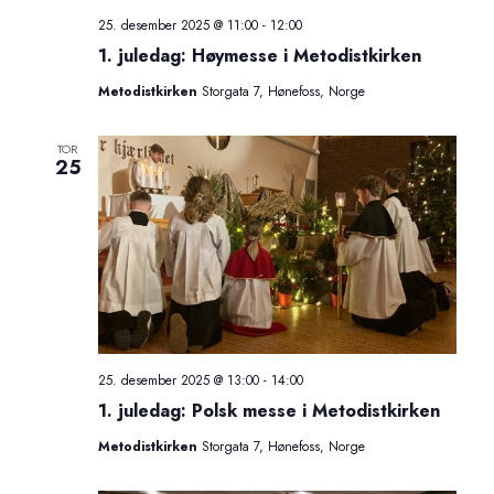
V
a
25. desember 2025 @ 11:00
-
12:00
i
1. juledag: Høymesse i Metodistkirken
t
Metodistkirken
Storgata 7, Hønefoss, Norge
e
i
w
TOR
25
o
s
n
N
a
v
i
25. desember 2025 @ 13:00
-
14:00
1. juledag: Polsk messe i Metodistkirken
g
Metodistkirken
Storgata 7, Hønefoss, Norge
a