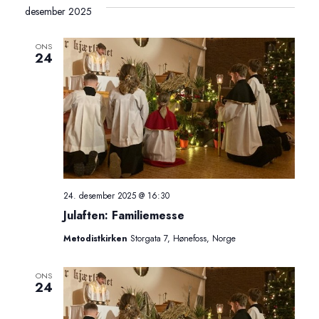
r
r
dato.
desember 2025
r
r
ONS
a
24
a
n
n
g
g
e
e
m
m
24. desember 2025 @ 16:30
e
Julaften: Familiemesse
e
n
Metodistkirken
Storgata 7, Hønefoss, Norge
n
t
ONS
24
t
e