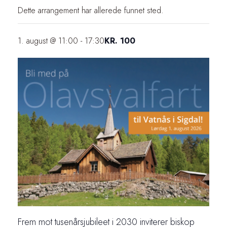
Dette arrangement har allerede funnet sted.
KR. 100
1. august @ 11:00
-
17:30
Frem mot tusenårsjubileet i 2030 inviterer biskop