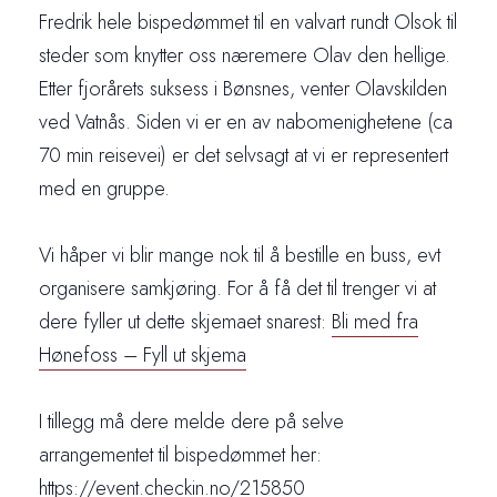
Fredrik hele bispedømmet til en valvart rundt Olsok til
steder som knytter oss næremere Olav den hellige.
Etter fjorårets suksess i Bønsnes, venter Olavskilden
ved Vatnås. Siden vi er en av nabomenighetene (ca
70 min reisevei) er det selvsagt at vi er representert
med en gruppe.
Vi håper vi blir mange nok til å bestille en buss, evt
organisere samkjøring. For å få det til trenger vi at
dere fyller ut dette skjemaet snarest:
Bli med fra
Hønefoss – Fyll ut skjema
I tillegg må dere melde dere på selve
arrangementet til bispedømmet her:
https://event.checkin.no/215850