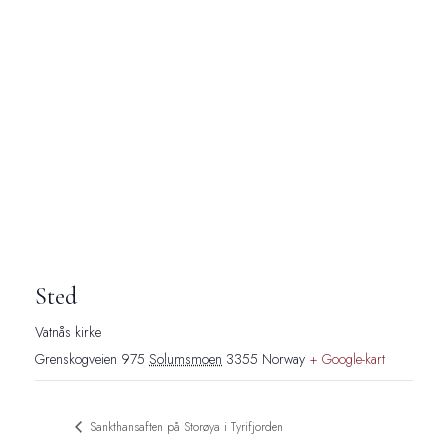
Sted
Vatnås kirke
Grenskogveien 975
Solumsmoen
3355
Norway
+ Google-kart
Sankthansaften på Storøya i Tyrifjorden