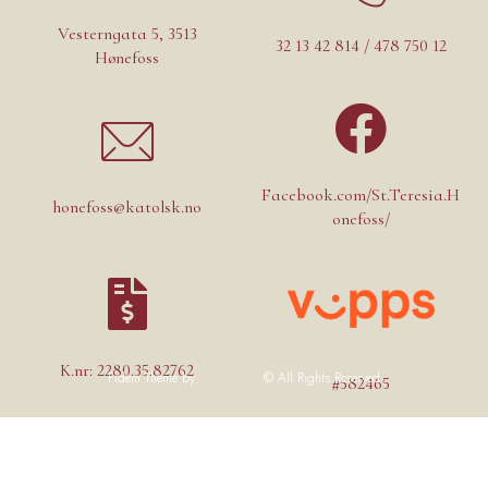
Vesterngata 5, 3513
32 13 42 814 / 478 750 12
Hønefoss
Facebook.com/St.Teresia.H
honefoss@katolsk.no
onefoss/
K.nr: 2280.35.82762
Fidem Theme by
Like-themes
© All Rights Reserved
#582465